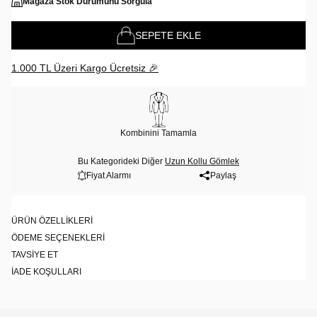
Mağaza Stok Durumunu Sorgula
SEPETE EKLE
1.000 TL Üzeri Kargo Ücretsiz 🎉
Kombinini Tamamla
Bu Kategorideki Diğer
Uzun Kollu Gömlek
Fiyat Alarmı
Paylaş
ÜRÜN ÖZELLIKLERI
ÖDEME SEÇENEKLERI
TAVSIYE ET
İADE KOŞULLARI