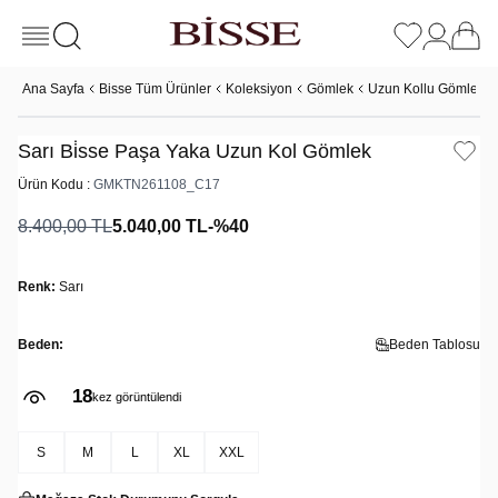
Ana Sayfa
Bisse Tüm Ürünler
Koleksiyon
Gömlek
Uzun Kollu Gömlek
Sarı Bi̇sse Paşa Yaka Uzun Kol Gömlek
Ürün Kodu :
GMKTN261108_C17
8.400,00
TL
5.040,00
TL
-%
40
Renk:
Sarı
Beden:
Beden Tablosu
18
kez görüntülendi
S
M
L
XL
XXL