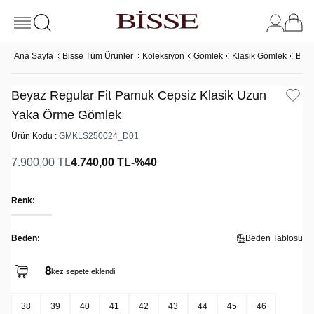
Ana Sayfa
Bisse Tüm Ürünler
Koleksiyon
Gömlek
Klasik Gömlek
Beya
Beyaz Regular Fit Pamuk Cepsiz Klasik Uzun
Yaka Örme Gömlek
Ürün Kodu :
GMKLS250024_D01
7.900,00
TL
4.740,00
TL
-%
40
Renk:
Beden:
Beden Tablosu
8
kez sepete eklendi
38
39
40
41
42
43
44
45
46