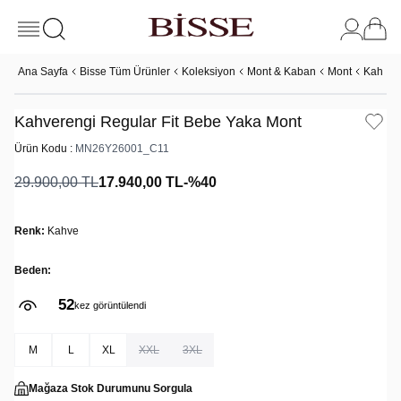
Ana Sayfa
Bisse Tüm Ürünler
Koleksiyon
Mont & Kaban
Mont
Kahvere
Kahverengi Regular Fit Bebe Yaka Mont
Ürün Kodu :
MN26Y26001_C11
29.900,00
TL
17.940,00
TL
-%
40
Renk:
Kahve
Beden:
52
kez görüntülendi
M
L
XL
XXL
3XL
Mağaza Stok Durumunu Sorgula