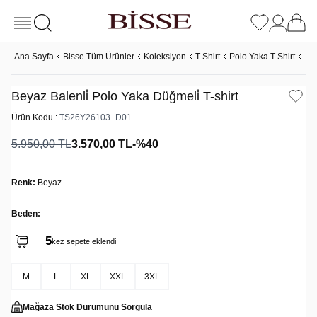
Ana Sayfa
Bisse Tüm Ürünler
Koleksiyon
T-Shirt
Polo Yaka T-Shirt
Bey
Beyaz Balenli̇ Polo Yaka Düğmeli̇ T-shirt
Ürün Kodu :
TS26Y26103_D01
5.950,00
TL
3.570,00
TL
-%
40
Renk:
Beyaz
Beden:
5
kez sepete eklendi
M
L
XL
XXL
3XL
Mağaza Stok Durumunu Sorgula