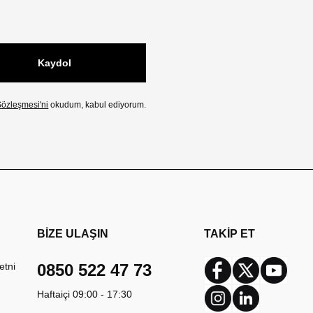
Kaydol
özleşmesi'ni
okudum, kabul ediyorum.
BİZE ULAŞIN
TAKİP ET
etni
0850 522 47 73
Facebook
Twitter
Youtub
Haftaiçi 09:00 - 17:30
Instagram
Linkedin