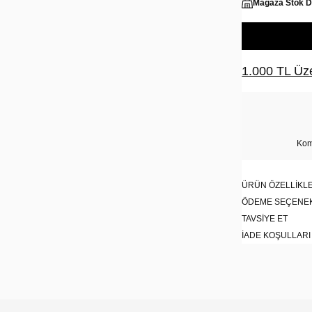
Mağaza Stok 
1.000 TL Üze
Kom
ÜRÜN ÖZELLIKLE
ÖDEME SEÇENE
TAVSIYE ET
İADE KOŞULLARI