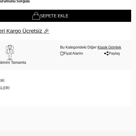
Durumunu Sorgula
SEPETE EKLE
ri Kargo Ücretsiz 🎉
Bu Kategorideki Diğer
Klasik Gömlek
Fiyat Alarmı
Paylaş
binini Tamamla
RI
KLERI