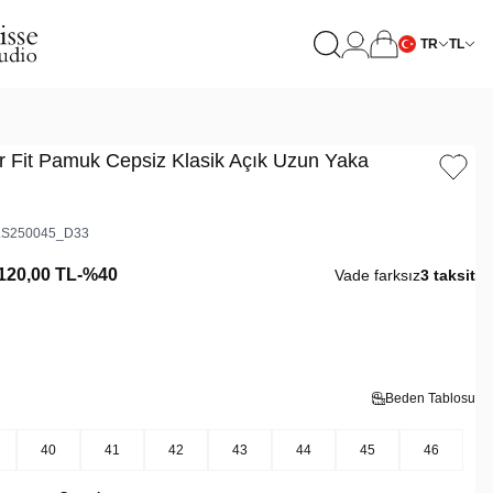
TR
TL
r Fit Pamuk Cepsiz Klasik Açık Uzun Yaka
S250045_D33
120,00
TL
-%
40
Vade farksız
3 taksit
Beden Tablosu
40
41
42
43
44
45
46