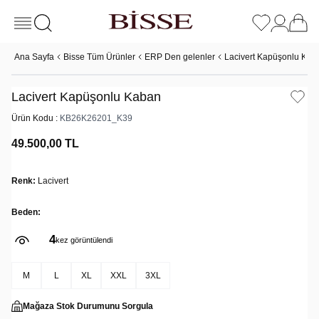
Ana Sayfa
Bisse Tüm Ürünler
ERP Den gelenler
Lacivert Kapüşonlu Kab
Lacivert Kapüşonlu Kaban
Ürün Kodu :
KB26K26201_K39
49.500,00
TL
Renk:
Lacivert
Beden:
4
kez görüntülendi
M
L
XL
XXL
3XL
Mağaza Stok Durumunu Sorgula