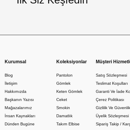
Kurumsal
Koleksiyonlar
Müşteri Hizmetl
Blog
Pantolon
Satış Sözleşmesi
İletişim
Gömlek
Teslimat Koşulları
Hakkımızda
Keten Gömlek
Garanti Ve İade Ko
Başkanın Yazısı
Ceket
Çerez Politikası
Mağazalarımız
Smokin
Gizlilik Ve Güvenli
İnsan Kaynakları
Damatlık
Üyelik Sözleşmesi
Dünden Bugüne
Takım Elbise
Sipariş Takip / K