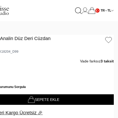
TR
TL
 Analin Düz Deri Cüzdan
K18204_D99
Vade farksız
3 taksit
Durumunu Sorgula
SEPETE EKLE
ri Kargo Ücretsiz 🎉