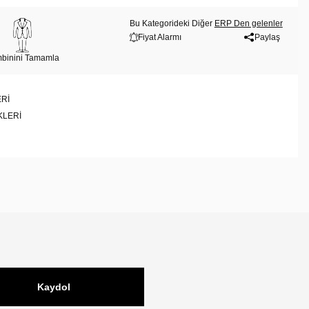
Bu Kategorideki Diğer
ERP Den gelenler
Fiyat Alarmı
Paylaş
binini Tamamla
RI
KLERI
Kaydol