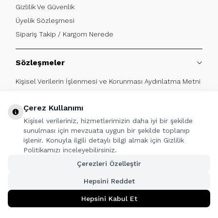
Gizlilik Ve Güvenlik
Üyelik Sözleşmesi
Sipariş Takip / Kargom Nerede
Sözleşmeler
Kişisel Verilerin İşlenmesi ve Korunması Aydınlatma Metni
Kişisel Verilerin İşlenmesi ve Koruma Politikası
Çerez Kullanımı
Kişisel verileriniz, hizmetlerimizin daha iyi bir şekilde
BİZE ULAŞIN
sunulması için mevzuata uygun bir şekilde toplanıp
işlenir. Konuyla ilgili detaylı bilgi almak için Gizlilik
0850 522 47 73
Politikamızı inceleyebilirsiniz.
Haftaiçi 09:00 - 17:30
Çerezleri Özelleştir
Hepsini Reddet
Hepsini Kabul Et
Tüm Alışverişlerde Geçerli Vade Farksız 3 Taksit İmkanı
TAKİP ET