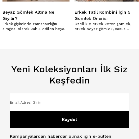
Beyaz Gömlek Altına Ne
Erkek Tatil Kombini​ İçin 5
Giyilir?
Gömlek Önerisi
Erkek giyiminde zamansızlığın
Özellikle erkek keten gömlek,
simgesi olarak kabul edilen beyaz
erkek beyaz gömlek, casual
gömlek, her mevsim ve hemen her
gömlek, regular fit gömlek ve kısa
ortamda kullanılabilen en işlevsel
kollu gömlek gibi farklı gömlek
parçalardan biridir.
seçenekleri; plajdan şehir
gezilerine, akşam yemeklerinden
tatil beldesindeki davetlere kadar
birçok farklı ortamda rahatlıkla
kullanılabilir.
Yeni Koleksiyonları İlk Siz
Keşfedin
Kaydol
Kampanyalardan haberdar olmak için e-bülten